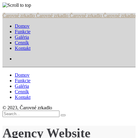
Skip
Čarovné zrkadlo
Čarovné zrkadlo
Čarovné zrkadlo
Čarovné zrkadlo
to
Domov
content
Funkcie
Galéria
Cenník
Kontakt
Domov
Funkcie
Galéria
Cenník
Kontakt
© 2023, Čarovné zrkadlo
Search
for:
Agency Website