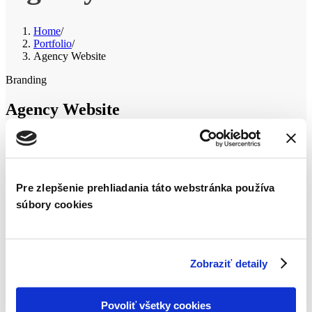
Home
/
Portfolio
/
Agency Website
Branding
Agency Website
Our teams are up to date with the latest technologies, media trends
and are keen to prove themselves in this industry and that’s what
you want. Sed quia non numquam eius modi tempora incidunt ut
labore et dolore magnam aliquam quaerat voluptatem.
Pre zlepšenie prehliadania táto webstránka používa
súbory cookies
Task
Our main goal was to quis nostrud exercitation ullamco laboris nisi
ut aliquip ex ea commodo consequat. Climb leg rub face on
everything give attitude nap all day for under the bed. Chase mice
Zobraziť detaily
attack feet but rub face on everything hopped up on goofballs.
Date
Povoliť všetky cookies